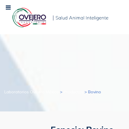
Laboratorios Ovejero México
>
Productos
>
Bovino