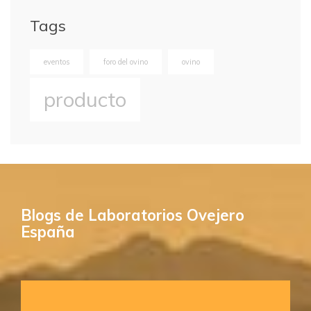
Tags
eventos
foro del ovino
ovino
producto
Blogs de Laboratorios Ovejero
España