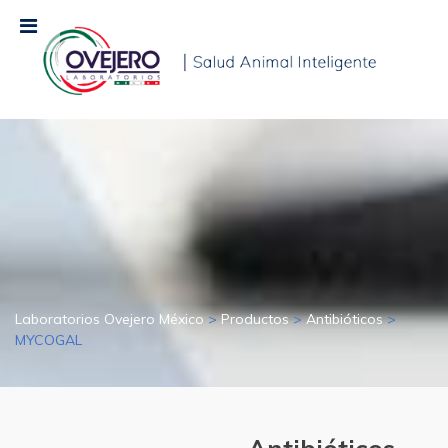
Laboratorios Ovejero México
>
Productos
>
Antibióticos
>
MYCOGAL