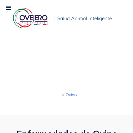
Laboratorios Ovejero México
>
Ovino