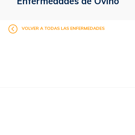
Enfermedades de Ovino
VOLVER A TODAS LAS ENFERMEDADES
No hay resultados
It seems we can’t find what you’re looking for.
Perhaps searching can help.