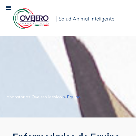
Laboratorios Ovejero México
>
Equino