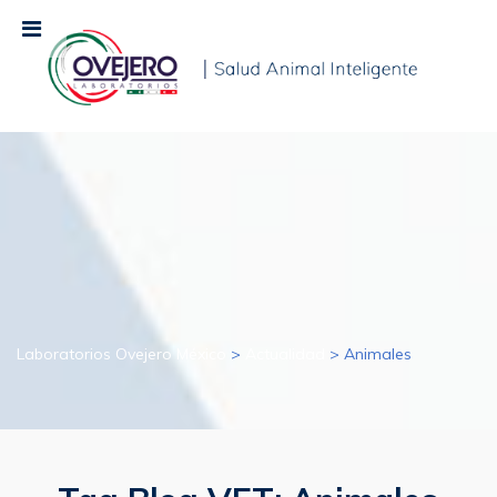
Laboratorios Ovejero México
>
Actualidad
>
Animales