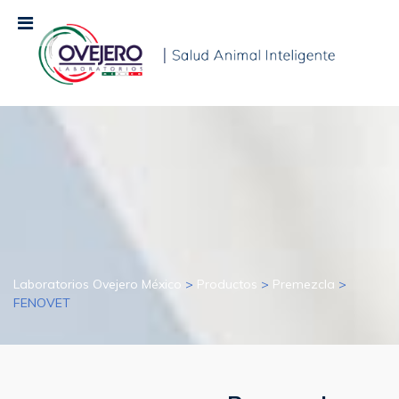
Laboratorios Ovejero México
>
Productos
>
Premezcla
>
FENOVET