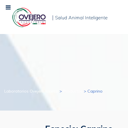
Laboratorios Ovejero México
>
Productos
>
Caprino