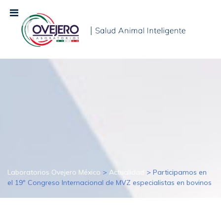
Laboratorios Ovejero México
>
Actualidad
>
Participamos en
el 19º Congreso Internacional de MVZ especialistas en bovinos